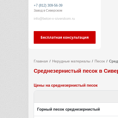
+7 (812) 309-56-39
Завод в Сиверском
info@beton-v-siverskom.ru
Бесплатная консультация
Главная
Нерудные материалы
Песок
Сред
Среднезернистый песок в Сиве
Цены на среднезернистый песок
Горный песок среднезернистый