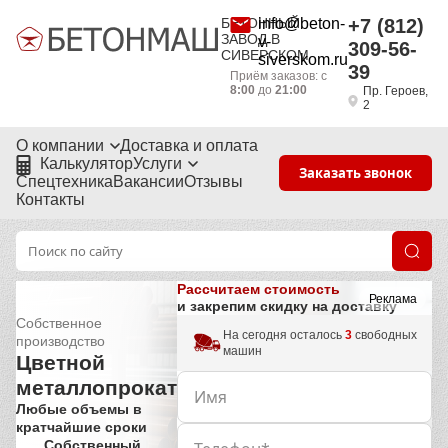
БЕТОННЫЙ
info@beton-
+7 (812)
ЗАВОД В
v-
309-56-
СИВЕРСКОМ
siverskom.ru
39
Приём заказов: с
8:00
до
21:00
Пр. Героев,
2
О компании
Доставка и оплата
Калькулятор
Услуги
Заказать звонок
Спецтехника
Вакансии
Отзывы
Контакты
Рассчитаем стоимость
Реклама
и закрепим скидку на доставку
Собственное
На сегодня осталось
3
свободных
производство
машин
Цветной
металлопрокат
Любые объемы в
кратчайшие сроки
Собственный