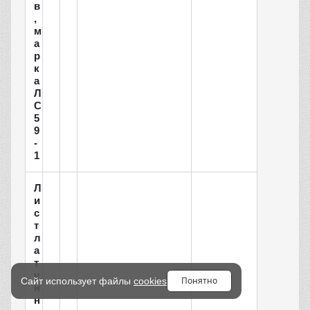
в
,
м
а
р
к
а
Л
С
5
9
-
1
Л
и
с
т
л
а
т
у
Понятно
Сайт использует файлы
cookies
н
н