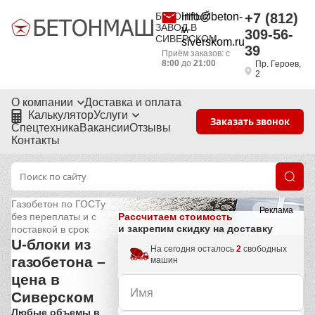
БЕТОННЫЙ
info@beton-
+7 (812)
ЗАВОД В
v-
309-56-
СИВЕРСКОМ
siverskom.ru
39
Приём заказов: с
8:00
до
21:00
Пр. Героев,
2
О компании
Доставка и оплата
Калькулятор
Услуги
Заказать звонок
Спецтехника
Вакансии
Отзывы
Контакты
Газобетон по ГОСТу
Реклама
Рассчитаем стоимость
без переплаты и с
и закрепим скидку на доставку
поставкой в срок
U-блоки из
На сегодня осталось
2
свободных
газобетона –
машин
цена в
Сиверском
Любые объемы в