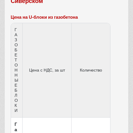
Сиверском
Цена на U-блоки из газобетона
Г
А
З
О
Б
Е
Т
О
Н
Цена c НДС, за шт
Количество
Н
Ы
Е
Б
Л
О
К
И
Г
а