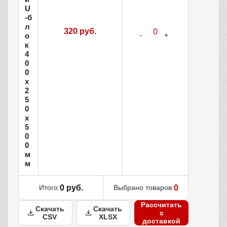
U
-б
л
320 руб.
о
к
4
0
0
х
2
5
0
x
5
0
0
м
м
Итого:
0 руб.
Выбрано товаров:
0
Рассчитать
Скачать
Скачать
с
CSV
XLSX
доставкой