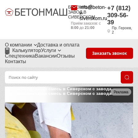
БЕТОННЫЙ
info@beton-
+7 (812)
ЗАВОД В
v-
309-56-
СИВЕРСКОМ
siverskom.ru
39
Приём заказов: с
8:00
до
21:00
Пр. Героев,
2
О компании
Доставка и оплата
Калькулятор
Услуги
Заказать звонок
Спецтехника
Вакансии
Отзывы
Контакты
Цементно-песчаная смесь в Сиверском с завода
Реклама
Цементно-песчаная смесь в Сиверском с завода