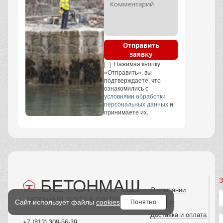
Отправить
заявку
Нажимая кнопку
«Отправить», вы
подтверждаете, что
ознакомились с
условиями обработки
персональных данных
и
принимаете их.
БЕТОНМАШ
З
О компании
БЕТОННЫЙ ЗАВОД В СИВЕРСКОМ
Понятно
Сайт использует файлы
cookies
Главная
Доставка и оплата
+7 (812) 309-56-39