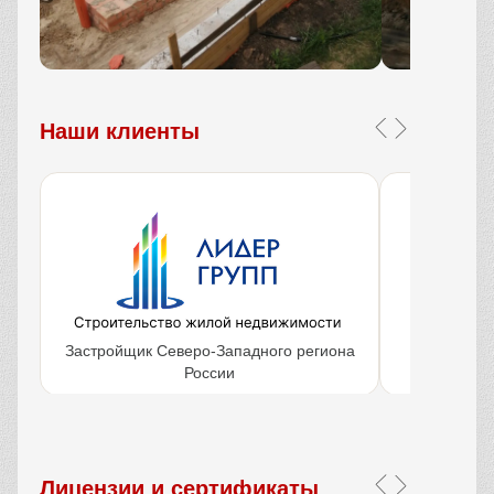
Наши клиенты
Застройщик Северо-Западного региона
Крупнейш
России
объ
Лицензии и сертификаты