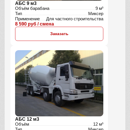
АБС 9 м3
Объём барабана
9 м³
Тип
Миксер
Применение
Для частного строительства
8 590 руб / смена
Заказать
АБС 12 м3
Объём
12 м³
Тип
Миксер