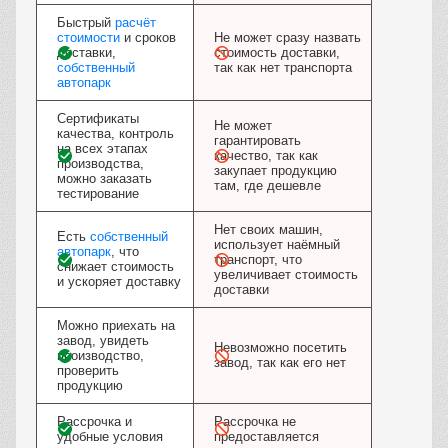
Быстрый
расчёт
стоимости
и сроков
Не может сразу назвать
доставки,
стоимость доставки,
собственный
так как нет транспорта
автопарк
Сертификаты
Не может
качества, контроль
гарантировать
на всех этапах
качество, так как
производства,
закупает продукцию
можно заказать
там, где дешевле
тестирование
Нет своих машин,
Есть
собственный
использует наёмный
автопарк
, что
транспорт, что
снижает стоимость
увеличивает стоимость
и ускоряет доставку
доставки
Можно приехать на
завод, увидеть
Невозможно посетить
производство,
завод, так как его нет
проверить
продукцию
Рассрочка и
Рассрочка не
удобные условия
предоставляется