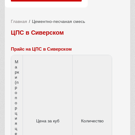
Главная
Цементно-песчаная смесь
ЦПС в Сиверском
Прайс на ЦПС в Сиверском
М
а
рк
и
(п
р
о
п
о
р
ц
и
Цена за куб
Количество
я
ц
е