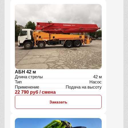
АБН 42 м
Длина стрелы
42 м
Тип
Насос
Применение
Подача на высоту
22 790 руб / смена
Заказать