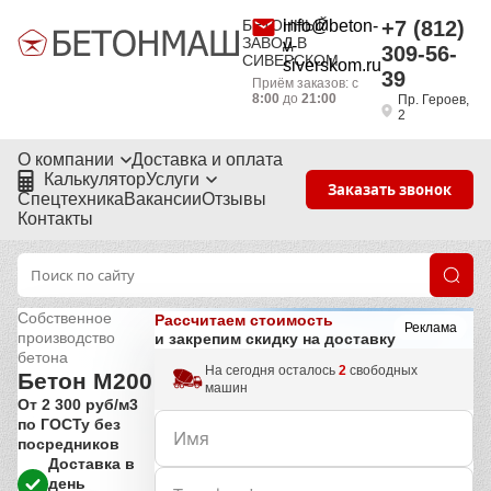
БЕТОННЫЙ
info@beton-
+7 (812)
ЗАВОД В
v-
309-56-
СИВЕРСКОМ
siverskom.ru
39
Приём заказов: с
8:00
до
21:00
Пр. Героев,
2
О компании
Доставка и оплата
Калькулятор
Услуги
Заказать звонок
Спецтехника
Вакансии
Отзывы
Контакты
Собственное
Рассчитаем стоимость
Реклама
производство
и закрепим скидку на доставку
бетона
На сегодня осталось
2
свободных
Бетон М200
машин
От 2 300 руб/м3
по ГОСТу без
посредников
Доставка в
день