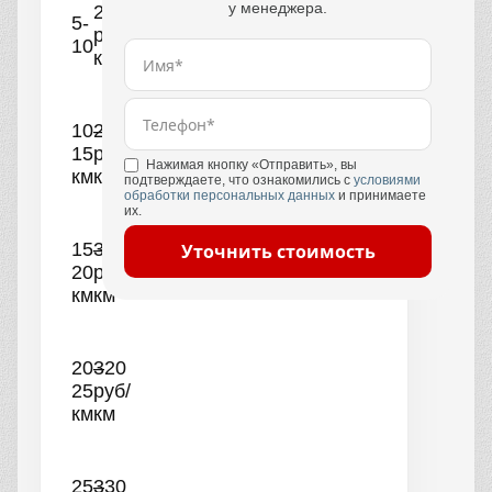
у менеджера.
250
5-
руб/
10
км
10–
290
15
руб/
Нажимая кнопку «Отправить», вы
км
км
подтверждаете, что ознакомились с
условиями
обработки персональных данных
и принимаете
их.
15–
300
Уточнить стоимость
20
руб/
км
км
20–
320
25
руб/
км
км
25–
330