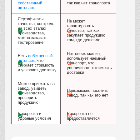
собственный
так как нет транспорта
автопарк
Сертификаты
Не может
качества, контроль
гарантировать
на всех этапах
качество, так как
производства,
закупает продукцию
можно заказать
там, где дешевле
тестирование
Нет своих машин,
Есть
собственный
использует наёмный
автопарк
, что
транспорт, что
снижает стоимость
увеличивает стоимость
и ускоряет доставку
доставки
Можно приехать на
завод, увидеть
Невозможно посетить
производство,
завод, так как его нет
проверить
продукцию
Рассрочка и
Рассрочка не
удобные условия
предоставляется