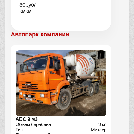
30
руб/
км
км
Автопарк компании
АБС 9 м3
Объём барабана
9 м³
Тип
Миксер