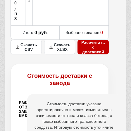
0
0
)
п
3
Итого:
0 руб.
Выбрано товаров:
0
Рассчитать
Скачать
Скачать
с
CSV
XLSX
доставкой
Стоимость доставки с
завода
РАССТОЯНИЕ
ЦЕНА
Стоимость доставки указана
ОТ
ЗА
ориентировочно и может изменяться в
ЗАВОДА,
1
зависимости от типа и класса бетона, а
КМ
КУБ
также выбранного транспортного
средства. Итоговую стоимость уточняйте