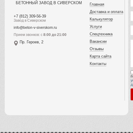
БЕТОННЫЙ ЗАВОД В СИВЕРСКОМ
Главная
Доставка и оплата
+7 (812) 309-56-39
Калькулятор
Завод в Сиверском
Услуги
info@beton-v-siverskom.ru
Спецтехника
Прием звонков: с
8:00 до 21:00
Вакансии
Пр. Героев, 2
Отзывы
Карта сайта
Контакты
п
у
д