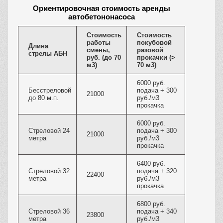
Ориентировочная стоимость аренды
автобетононасоса
Стоимость
Стоимость
работы
покубовой
Длина
смены,
разовой
стрелы АБН
руб. (до 70
прокачки (>
м3)
70 м3)
6000 руб.
Бесстреловой
подача + 300
21000
до 80 м.п.
руб./м3
прокачка
6000 руб.
Стреловой 24
подача + 300
21000
метра
руб./м3
прокачка
6400 руб.
Стреловой 32
подача + 320
22400
метра
руб./м3
прокачка
6800 руб.
Стреловой 36
подача + 340
23800
метра
руб./м3