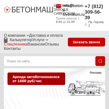
БЕТОННЫЙ
info@beton-
+7 (812)
ЗАВОД В
v-
309-56-
СИВЕРСКОМ
siverskom.ru
39
Приём заказов: с
8:00
до
21:00
Пр. Героев,
2
О компании
Доставка и оплата
Калькулятор
Услуги
Заказать звонок
Спецтехника
Вакансии
Отзывы
Контакты
Реклама