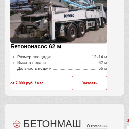
Бетононасос 62 м
Размер площадки
12х14 м
Высота подачи
62 м
Дальность подачи
56 м
от 7 000 руб. / час
Заказать
БЕТОНМАШ
З
О компании